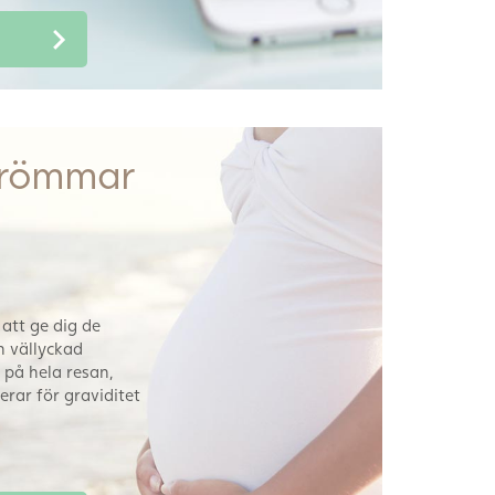
drömmar
 att ge dig de
n vällyckad
d på hela resan,
erar för graviditet