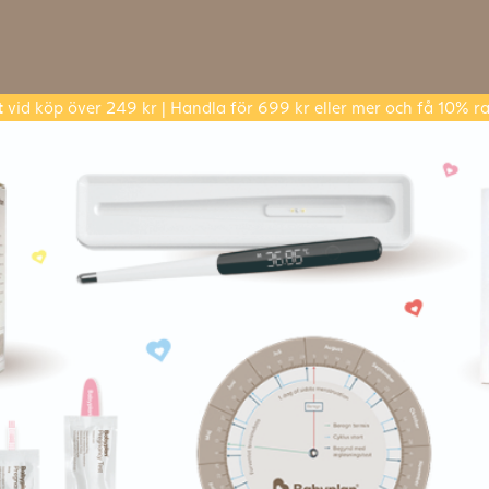
t
vid köp över 249 kr | Handla för 699 kr eller mer och få 10% ra