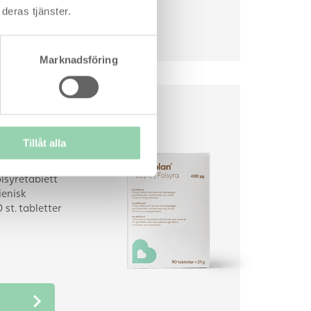
deras tjänster.
Marknadsföring
mit ihåg
Tillåt alla
lsyretablett
ienisk
st. tabletter