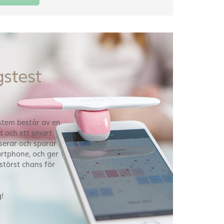
stest
ystem består av en
t och ett smart
erar och sparar
artphone, och ger
störst chans för
!