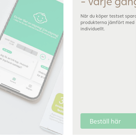
- varje gån
När du köper testset spara
produkterna jämfört med
individuellt.
Beställ här