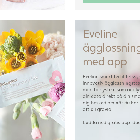
Eveline
ägglossning
med app
Eveline smart fertilitetss
innovativ ägglossningstes
monitorsystem som analys
din data direkt på din sm
dig besked om när du har 
att bli gravid.
Ladda ned gratis app idag