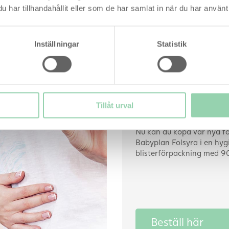
har tillhandahållit eller som de har samlat in när du har använt 
Beställ här
Inställningar
Statistik
Har du kom
folsyra?
Tillåt urval
Nu kan du köpa vår nya fo
Babyplan Folsyra i en hyg
blisterförpackning med 90 
Beställ här