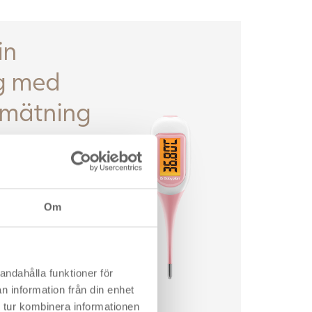
in
g med
rmätning
edste chance for at
 hvornår du har
ldigvis betyder
ropstemperatur
, hvornår dette vil
Om
r
som ett
andahålla funktioner för
ngstest.
n information från din enhet
 tur kombinera informationen