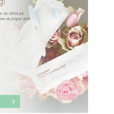
g!
r du alltid på
 om du köper dem