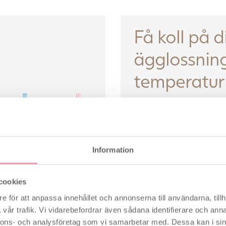
Få koll på d
ägglossnin
temperatu
For at give dig selv den b
blive gravid, skal du vide,
ægløsning hver måned. He
ændringer i din basale k
(BBT), at du kan forudsige
Information
ske.
Vi föreslår att du använde
cookies
basaltemperaturmetoden 
e för att anpassa innehållet och annonserna till användarna, tillh
komplement till ägglossni
vår trafik. Vi vidarebefordrar även sådana identifierare och anna
nnons- och analysföretag som vi samarbetar med. Dessa kan i sin