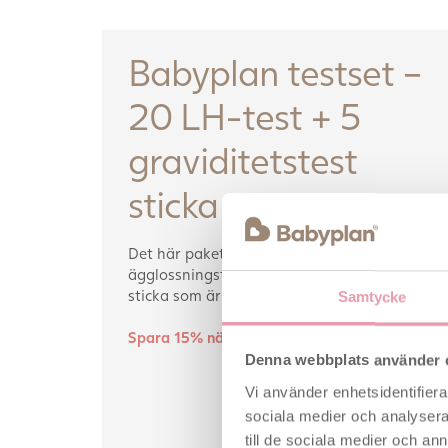
Babyplan testset –
20 LH-test + 5
graviditetstest
sticka
Det här paketerbjudandet består av våra
ägglossningstest sticka och graviditetstest
sticka som är marknadens billigaste test.
Samtycke
Spara 15% när du köper Babyplan set!
Denna webbplats använder 
Vi använder enhetsidentifierar
sociala medier och analysera 
till de sociala medier och a