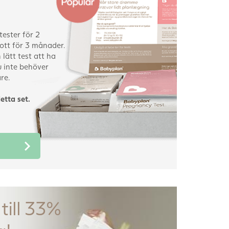
tester för 2
ott för 3 månader.
lätt test att ha
 inte behöver
re.
etta set.
till 33%