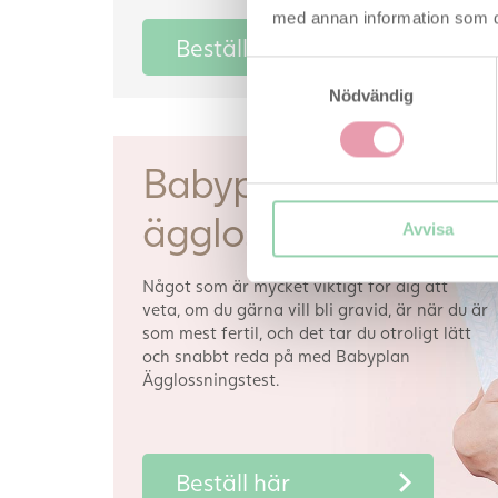
med annan information som du 
Beställ här
Samtyckesval
Nödvändig
Babyplan
ägglossningstest
Avvisa
Något som är mycket viktigt för dig att
veta, om du gärna vill bli gravid, är när du är
som mest fertil, och det tar du otroligt lätt
och snabbt reda på med Babyplan
Ägglossningstest.
Beställ här