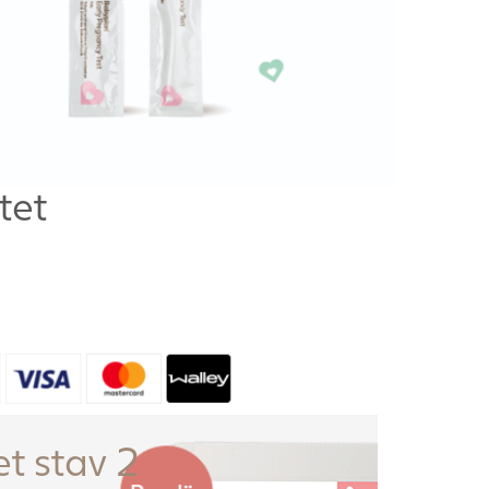
tet
t stav 2