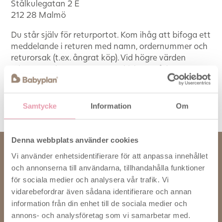
Stålkulegatan 2 E
212 28 Malmö
Du står själv för returportot. Kom ihåg att bifoga ett
meddelande i returen med namn, ordernummer och
returorsak (t.ex. ångrat köp). Vid högre värden
rekommenderas att returen skickas spårbart,
eftersom du som avsändare ansvarar för att vi tar
emot returen (men detta är förstås upp till dig).
Samtycke
Information
Om
Denna webbplats använder cookies
Vi använder enhetsidentifierare för att anpassa innehållet
och annonserna till användarna, tillhandahålla funktioner
Hjälp
för sociala medier och analysera vår trafik. Vi
vidarebefordrar även sådana identifierare och annan
Kontakta kundservice
information från din enhet till de sociala medier och
Leveranstid
annons- och analysföretag som vi samarbetar med.