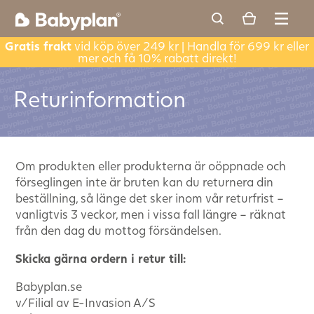
Gratis frakt
vid köp över 249 kr | Handla för 699 kr eller
mer och få 10% rabatt direkt!
Returinformation
Om produkten eller produkterna är oöppnade och
förseglingen inte är bruten kan du returnera din
beställning, så länge det sker inom vår returfrist –
vanligtvis 3 veckor, men i vissa fall längre – räknat
från den dag du mottog försändelsen.
Skicka gärna ordern i retur till:
Babyplan.se
v/Filial av E-Invasion A/S