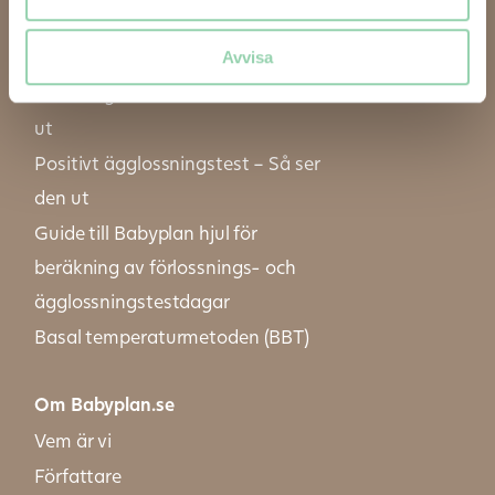
Hjälp till graviditet
Ägglossningskalender
Avvisa
Positivt graviditetstest – Så ser den
ut
Positivt ägglossningstest – Så ser
den ut
Guide till Babyplan hjul för
beräkning av förlossnings- och
ägglossningstestdagar
Basal temperaturmetoden (BBT)
Om Babyplan.se
Vem är vi
Författare