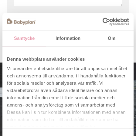
Samtycke
Information
Om
Denna webbplats använder cookies
Vi använder enhetsidentifierare för att anpassa innehållet
och annonserna till användarna, tillhandahålla funktioner
för sociala medier och analysera vår trafik. Vi
vidarebefordrar även sådana identifierare och annan
Babydrömmar?
information från din enhet till de sociala medier och
Lägg en plan.
annons- och analysföretag som vi samarbetar med.
Dessa kan i sin tur kombinera informationen med annan
information som du har tillhandahållit eller som de har
Du får guiden när du anmäler
samlat in när du har använt deras tjänster.
dig för våra nyhetsbrev om
Anmäl dig här
fertilitet och goda råd till