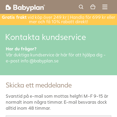
Gratis frakt
vid köp över 249 kr | Handla för 699 kr eller
mer och få 10% rabatt direkt!
Kontakta kundservice
Har du frågor?
Vår duktiga kundservice är här för att hjälpa dig -
e-post info @babyplan.se
Skicka ett meddelande
Svarstid på e-mail som mottas helgfri M-F 9-15 är
normalt inom några timmar. E-mail besvaras dock
alltid inom 48 timmar.