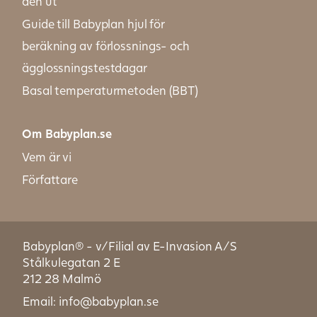
den ut
Guide till Babyplan hjul för
beräkning av förlossnings- och
ägglossningstestdagar
Basal temperaturmetoden (BBT)
Om Babyplan.se
Vem är vi
Författare
Babyplan® - v/Filial av E-Invasion A/S
Stålkulegatan 2 E
212 28 Malmö
Email: info@babyplan.se