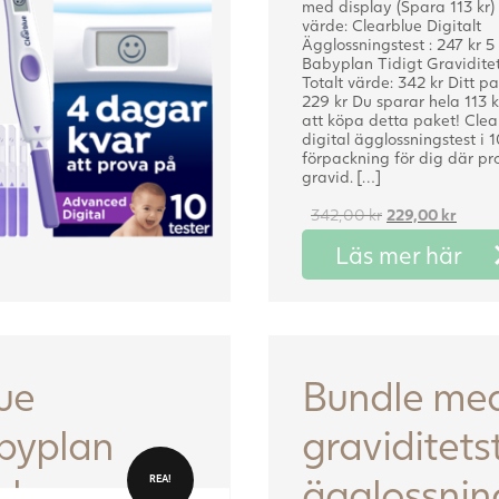
med display (Spara 113 kr)
värde: Clearblue Digitalt
Ägglossningstest : 247 kr 5 
Babyplan Tidigt Graviditets
Totalt värde: 342 kr Ditt pa
229 kr Du sparar hela 113 
att köpa detta paket! Clea
digital ägglossningstest i 10
förpackning för dig där pro
gravid. […]
Det
Det
342,00
kr
229,00
kr
ursprungliga
nuva
Läs mer här
priset
priset
var:
är:
342,00 kr.
229,00
ue
Bundle med
abyplan
graviditets
icka
ägglossnin
REA!