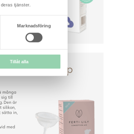
deras tjänster.
.
Marknadsföring
Tillåt alla
Befruktningskopp
 så många
ig till
g. Den är
t silikon,
 sätta in,
avid med