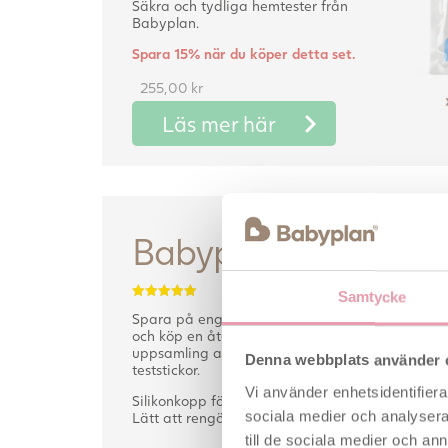
Säkra och tydliga hemtester från
Babyplan.
Spara 15% när du köper detta set.
255,00
kr
Läs mer här
Babyplan Silikonko
Samtycke
Betygsatt
Spara på engångskopparna av plast
5.00
av 5
och köp en återanvändbar kopp för
uppsamling av urin när du använder
Denna webbplats använder 
teststickor.
Vi använder enhetsidentifierar
Silikonkopp för att samla urinprov.
sociala medier och analysera 
Lätt att rengöra och miljövänligt.
till de sociala medier och a