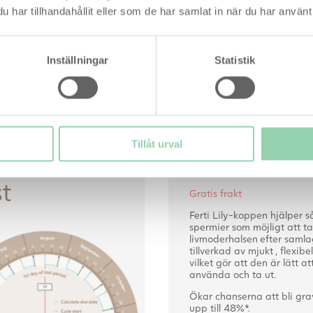
har tillhandahållit eller som de har samlat in när du har använt 
Fra 189 -
149,50
kr
per stk
Inställningar
Statistik
Läs mer här
Tillåt urval
skalkylator
Ferti Lily 
t
Gratis frakt
Ferti Lily-koppen hjälper
spermier som möjligt att ta s
livmoderhalsen efter samla
tillverkad av mjukt , flexibel
vilket gör att den är lätt att
använda och ta ut.
Ökar chanserna att bli gr
upp till 48%*.