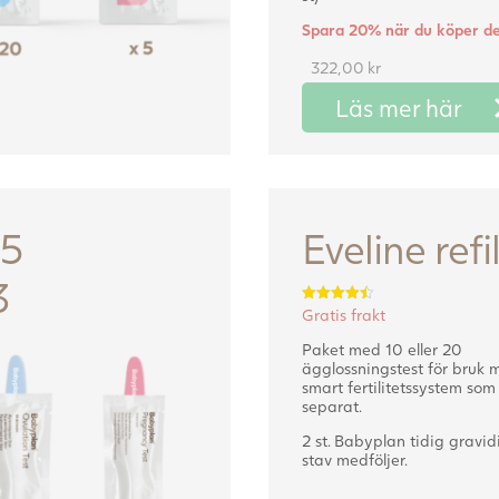
Spara 20% när du köper de
322,00
kr
Läs mer här
15
Eveline refil
3
Gratis frakt
Betygsatt
4.50
av 5
Paket med 10 eller 20
ägglossningstest för bruk 
smart fertilitetssystem so
separat.
2 st. Babyplan tidig gravidi
stav medföljer.