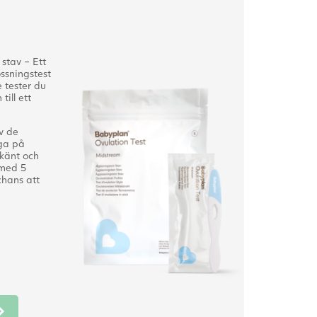
stav – Ett
ssningstest
e tester du
ill ett
v de
iga på
känt och
 med 5
 chans att