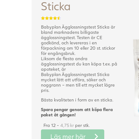
Sticka
Betygsatt
Babyplan Ägglossningstest Sticka är
4.52
av 5
bland marknadens billigaste
ägglossningstest. Testen är CE
godkänd, och levereras i en
förpackning om 10 eller 20 st. stickor
för engångsbruk.
Liksom de flesta andra
ägglossningstest du kan köpa t.ex. på
apoteket, är
Babyplan Ägglossningstest Sticka
mycket lätt att utföra, säker och
noggrann – men till ett mycket lägre
pris.
Bästa kvaliteten i form av en sticka.
Spara pengar genom att köpa flera
paket åt gången!
Fra 12 -
4,75
kr
per stk.
Läs mer här