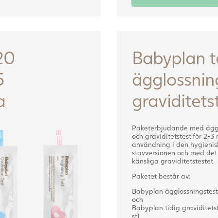
20
Babyplan te
5
ägglossning
a
graviditets
Paketerbjudande med ägg
och graviditetstest för 2-
användning i den hygienis
stavversionen och med det
känsliga graviditetstestet.
Paketet består av:
Babyplan ägglossningstest s
och
Babyplan tidig graviditetst
st)