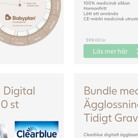
100% medicinsk silikon
Hormonfritt
Lätt att använda
CE-märkt medicinsk utrust
599,00
kr
Läs mer här
Digital
Bundle med
0 st
Ägglossnin
Tidigt Grav
Clearblue digitalt ägglossn