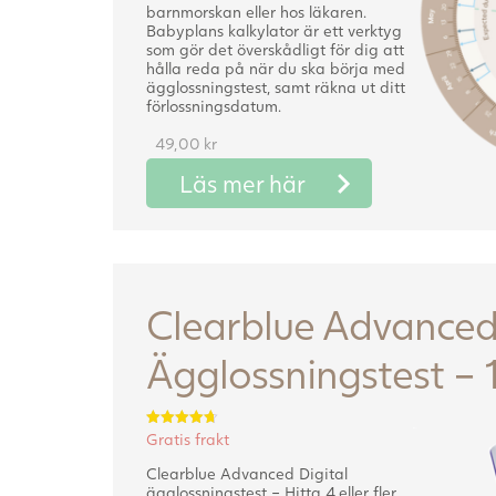
barnmorskan eller hos läkaren.
Babyplans kalkylator är ett verktyg
som gör det överskådligt för dig att
hålla reda på när du ska börja med
ägglossningstest, samt räkna ut ditt
förlossningsdatum.
49,00
kr
Läs mer här
Clearblue Advanced 
Ägglossningstest – 1
Gratis frakt
Betygsatt
4.70
av 5
Clearblue Advanced Digital
ägglossningstest – Hitta 4 eller fler