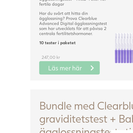
fertila dagar
Har du svårt att hitta din
ägglossning? Prova Clearblue
Advanced Digital ägglossningstest
som har utvecklats för att påvisa 2
centrala fertilitetshormoner.
10 tester i paketet
247,00
kr
Läs mer här
Bundle med Clearbl
graviditetstest + B
ägglossningstest st