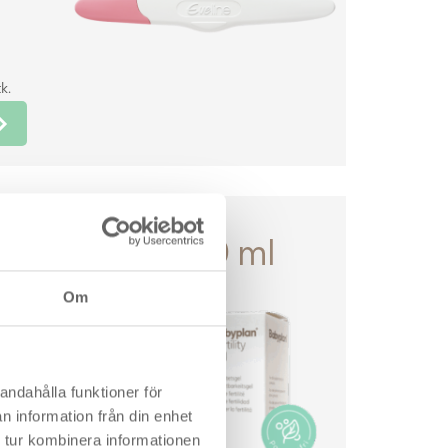
k.
rtilitetsgel, 60 ml
Om
 för par
rmiernas
ljö för
andahålla funktioner för
n information från din enhet
 tur kombinera informationen