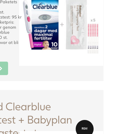
 Paketets
st.
test: 95 kr
ketpris:
kr genom
rblue
 st.
var at bli
rande
 kr.
 Clearblue
test + Babyplan
gstest stav
REA!