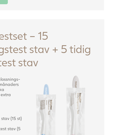
stset – 15
stest stav + 5 tidig
test stav
lossnings-
3 månaders
ka
 extra
tav (15 st)
est stav (5