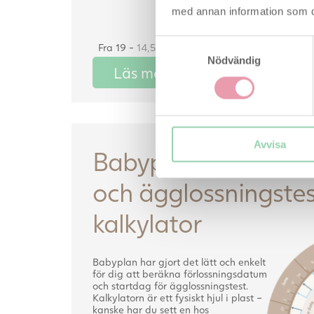
med annan information som du 
Samtyckesval
Fra 19 -
14,50
kr
per stk.
Nödvändig
Läs mer här
Avvisa
Babyplan graviditet
och ägglossningstes
kalkylator
Babyplan har gjort det lätt och enkelt
för dig att beräkna förlossningsdatum
och startdag för ägglossningstest.
Kalkylatorn är ett fysiskt hjul i plast –
kanske har du sett en hos