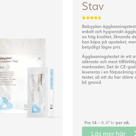
Stav
Betygsatt
Babyplan ägglossningstest 
4.70
av 5
enkelt och hygieniskt ägglo
av hög kvalitet, liknande d
kan köpa på apoteket, men t
betydligt lägre pris.
Ägglossningstestet är ett a
säkraste och mest tillförlitl
marknaden. Det är CE-god
levereras i en förpackning
tester, så att du har större
bli gravid.
Fra 14 -
8,47
kr
per stk.
Läs mer här