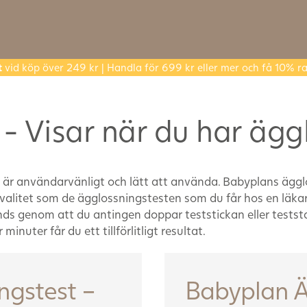
t
vid köp över 249 kr | Handla för 699 kr eller mer och få 10% ra
- Visar när du har ägg
 är användarvänligt och lätt att använda. Babyplans ägglo
itet som de ägglossningstesten som du får hos en läkar
 genom att du antingen doppar teststickan eller teststave
minuter får du ett tillförlitligt resultat.
ngstest –
Babyplan Ä