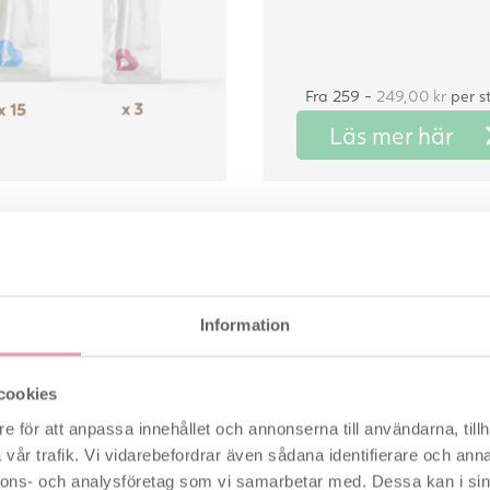
Fra 259 -
249,00
kr
per st
Läs mer här
pp
Babyplan fe
Information
Fertilitetsvänligt glidmedel
som försöker bli gravida.
Glidmedlet förbättrar spe
cookies
rörlighet och skapar rätt mi
spermiernas överlevnad.
e för att anpassa innehållet och annonserna till användarna, tillh
vår trafik. Vi vidarebefordrar även sådana identifierare och anna
Tub: 60 ml
nnons- och analysföretag som vi samarbetar med. Dessa kan i sin