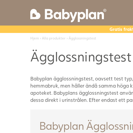
Gratis frak
Hjem
›
Alla produkter
› Ägglossningstest
Ägglossningstest 
Babyplan ägglossningstest, oavsett test typ,
hemmabruk, men håller ändå samma höga kval
apoteket. Babyplans ägglossningstest används
dessa direkt i urinstrålen. Efter endast ett par 
Babyplan Ägglossni