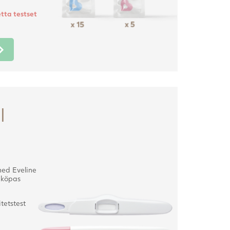
tta testset
l
med Eveline
m köpas
tetstest