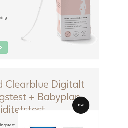
ning
 Clearblue Digitalt
gstest + Babyplan
iditetstest
REA!
ingstest