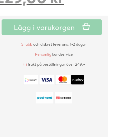
nuvarande
priset
Lägg i varukorgen
priset
var:
Snabb
och diskret leverans: 1-2 dagar
är:
342,00 kr.
Personlig
kundservice
Fri
frakt på beställningar över 249:-
229,00 kr.