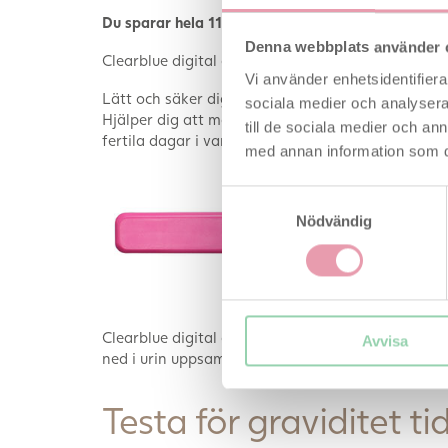
Du sparar hela 113 kr genom att köpa detta paket
Denna webbplats använder 
Clearblue digital ägglossningstest i 10 st. förpack
Vi använder enhetsidentifierar
Lätt och säker digital ägglossningstest som visar 
sociala medier och analysera 
Hjälper dig att maximera dina chanser att bli gra
till de sociala medier och a
fertila dagar i varje cykel.
med annan information som du 
Samtyckesval
Nödvändig
På just det här ägglossningstestet vis
Clearblue digital ägglossningstest utföres lätt och 
Avvisa
ned i urin uppsamlad i et beger.
Testa för graviditet t