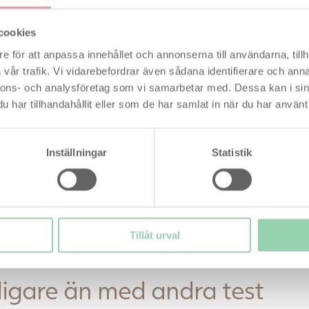
!
cookies
ning för dig där provar at bli gravid.
e för att anpassa innehållet och annonserna till användarna, tillh
om du är i din fruktbara period i den digitala displayen.
vår trafik. Vi vidarebefordrar även sådana identifierare och anna
vid på naturlig väg genom att identifiera dina två mest
nnons- och analysföretag som vi samarbetar med. Dessa kan i sin
har tillhandahållit eller som de har samlat in när du har använt 
Inställningar
Statistik
as det en smiley när du får ett positivt resultat
hygienisk ved at föra testen direkt in i urinstrålen, eller
Tillåt urval
idigare än med andra test