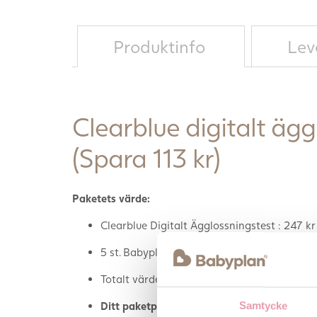
Produktinfo
Lev
Clearblue digitalt äg
(Spara 113 kr)
Paketets värde:
Clearblue Digitalt Ägglossningstest : 247 kr
5 st. Babyplan Tidigt Graviditetstest: 95 kr
Totalt värde: 3
42 kr
Ditt paketpris: 229 kr
Samtycke