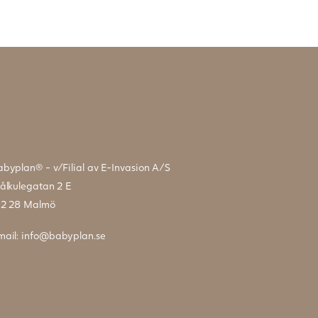
abyplan® - v/Filial av E-Invasion A/S
tålkulegatan 2 E
12 28 Malmö
mail:
info@babyplan.se