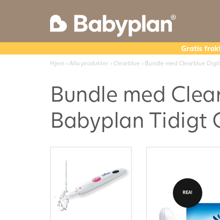
Gratis frak
Hjem
›
Alla produkter
›
Clearblue
› Bundle med Clearblue Digit
Bundle med Clear
Babyplan Tidigt G
REA!