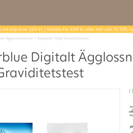
t
vid köp över 249 kr | Handla för 699 kr eller mer och få 10% ra
alt Ägglossningstest + Babyplan Tidigt Graviditetstest
blue Digitalt Ägglossn
raviditetstest
I