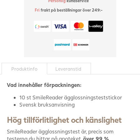
Personlig
kundservice
Fri
frakt på beställningar över 249:-
Produktinfo
Leveranstid
Vad innehåller förpackningen:
1
0 st SmileReader ägglossningsteststickor
Svensk bruksanvisning
Hög tillförlitlighet och känslighet
SmileReader ägglossningstest är, precis som
testerna du hittar på apoteket,
över 99 %