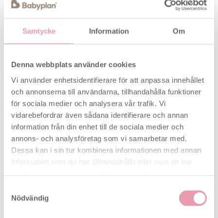
Inställningar:
Ange din cykellängd och
menstruationslängd under ”Settings”.
Kalender:
Lägg till startdatumet för din
Samtycke
Information
Om
senaste cykel (första dagen i din senaste
menstruation).
Översikt:
Appen visar ditt beräknade
Denna webbplats använder cookies
fertilitetsfönster och förväntat datum för
Vi använder enhetsidentifierare för att anpassa innehållet
nästa menstruation.
och annonserna till användarna, tillhandahålla funktioner
Precision:
För att identifiera dina mest fertila
för sociala medier och analysera vår trafik. Vi
dagar mer exakt, börja med
ägglossningstester på det datum som appen
vidarebefordrar även sådana identifierare och annan
föreslår.
information från din enhet till de sociala medier och
Testning:
Doppa stickan i ett urinprov i ca 5
annons- och analysföretag som vi samarbetar med.
sekunder. Placera den på baksidan av
Dessa kan i sin tur kombinera informationen med annan
förpackningen i det röda fältet. Vänta 5
information som du har tillhandahållit eller som de har
minuter och läs av resultatet.
samlat in när du har använt deras tjänster.
Fotografera:
Ta en bild av testet med
Samtyckesval
SmileReader-appen genom att välja kameran i
Nödvändig
menyn och sedan den typ av test du vill läsa
av.