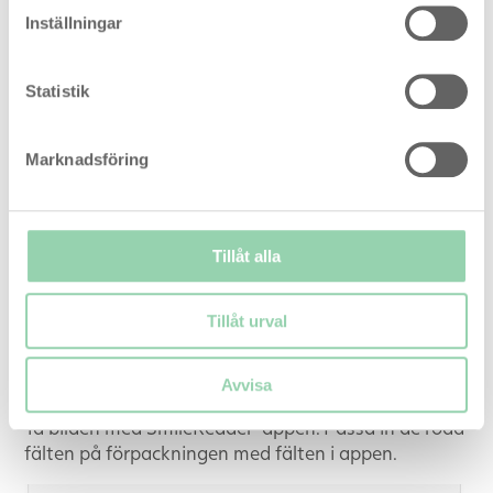
Matcha:
Passa in de röda fälten på
Inställningar
förpackningen med de röda linjerna i appen.
Statistik
Placera testet på förpackningen så att det är redo
för fotografering.
Marknadsföring
Tillåt alla
Tillåt urval
Avvisa
Ta bilden med SmileReader-appen. Passa in de röda
fälten på förpackningen med fälten i appen.