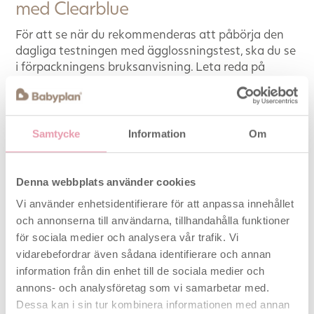
med Clearblue
För att se när du rekommenderas att påbörja den
dagliga testningen med ägglossningstest, ska du se
i förpackningens bruksanvisning. Leta reda på
siffran som motsvarar din cykellängd (den kortaste
som du noterat under det senaste halvåret). Under
denna siffra står en annan siffra; detta är den dag i
cykeln som du rekommenderas att starta.
Samtycke
Information
Om
Cykellängden räknar du från den första dagen i en
menstruation, fram till dagen innan nästa
Denna webbplats använder cookies
menstruation började. Detta betyder, att om du vill
Vi använder enhetsidentifierare för att anpassa innehållet
se hur långa dina två senaste cykler var, så måste
och annonserna till användarna, tillhandahålla funktioner
du veta datumen för när dina tre senaste
för sociala medier och analysera vår trafik. Vi
menstruationer började. Menstruationen anses ha
börjat (dag 1) när du blöder fullt med rött blod (dvs.
vidarebefordrar även sådana identifierare och annan
att du inte ska räkna dagar med t.ex. brunaktiga
information från din enhet till de sociala medier och
flytningar).
annons- och analysföretag som vi samarbetar med.
Dessa kan i sin tur kombinera informationen med annan