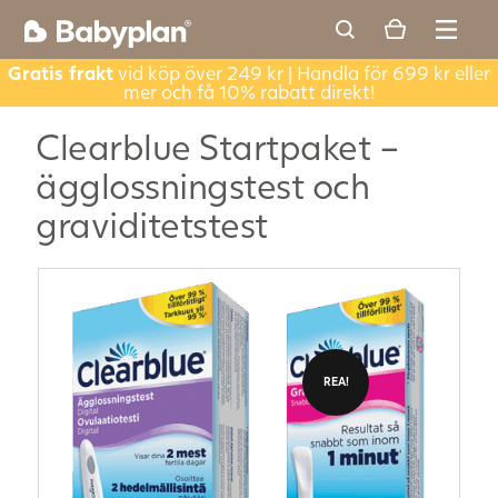
Gratis frakt
vid köp över 249 kr | Handla för 699 kr eller
mer och få 10% rabatt direkt!
Clearblue Startpaket –
ägglossningstest och
graviditetstest
REA!