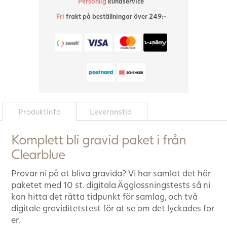
Personlig
kundservice
315,00 kr.
289
Fri
frakt på beställningar över 249:-
Produktinfo
Leveranstid
Komplett bli gravid paket i från
Clearblue
Provar ni på at bliva gravida? Vi har samlat det här
paketet med 10 st. digitala Ägglossningstests så ni
kan hitta det rätta tidpunkt för samlag, och två
digitale graviditetstest för at se om det lyckades for
er.