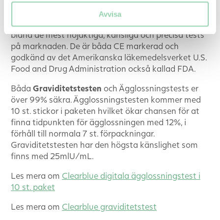
av högsta kvalitet.
Avvisa
Clearblues ägglossnings och graviditetstester tillhör
bland de mest nöjaktiga, känsliga och precisa tests
på marknaden. De är båda CE markerad och
godkänd av det Amerikanska läkemedelsverket U.S.
Food and Drug Administration också kallad FDA.
Båda
Graviditetstesten
och Ägglossningstests er
över 99% säkra. Ägglossningstesten kommer med
10 st. stickor i paketen hvilket ökar chansen för at
finna tidpunkten för ägglossningen med 12%, i
förhåll till normala 7 st. förpackningar.
Graviditetstesten har den högsta känslighet som
finns med 25mlU/mL.
Les mera om
Clearblue digitala ägglossningstest i
10 st. paket
Les mera om
Clearblue graviditetstest