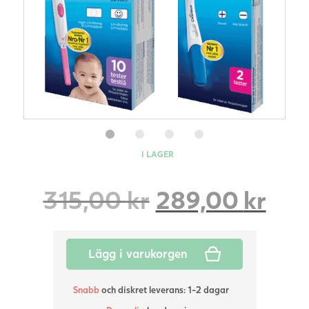
I LAGER
Det
Det
315,00
kr
289,00
kr
ursprungliga
nuv
Lägg i varukorgen
priset
pris
Snabb
och diskret leverans: 1-2 dagar
var:
är: