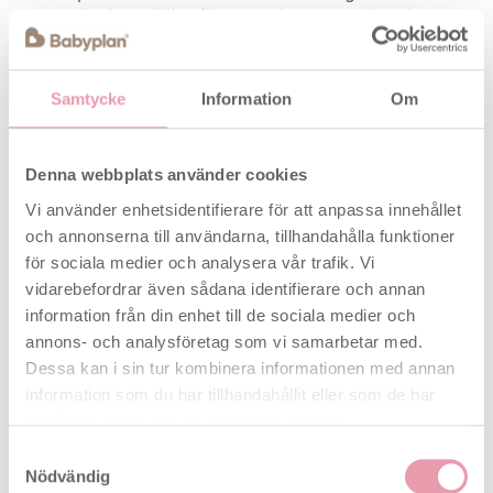
gör det möjligt för spermierna att röra sig
effektivt mot ägget och maximerar chansen till
graviditet.
Samtycke
Information
Om
Efterliknar kroppens naturliga vätskor:
Babyplan Fertility Gel är utvecklad för att
stödja kroppens egna naturliga vätskor och
Denna webbplats använder cookies
hjälper till att bibehålla den optimala pH-
Vi använder enhetsidentifierare för att anpassa innehållet
balans som en kvinna naturligt har under den
fertila perioden i ägglossningscykeln.
och annonserna till användarna, tillhandahålla funktioner
för sociala medier och analysera vår trafik. Vi
Parabenfri och vattenbaserad formula: Ett
vidarebefordrar även sådana identifierare och annan
glidmedel som inte kladdar, berikat med
information från din enhet till de sociala medier och
viktiga kalcium- och magnesiumjoner som
annons- och analysföretag som vi samarbetar med.
stödjer spermiernas funktion utan att skapa
Dessa kan i sin tur kombinera informationen med annan
en barriär, till skillnad från traditionella
information som du har tillhandahållit eller som de har
glidmedel.
samlat in när du har använt deras tjänster.
Flexibel och hygienisk användning: Detta
Samtyckesval
bundle erbjuder optimal bekvämlighet –
Nödvändig