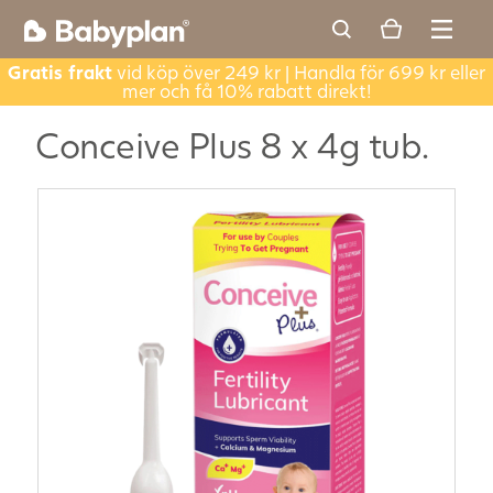
Gratis frakt
vid köp över 249 kr | Handla för 699 kr eller
mer och få 10% rabatt direkt!
Conceive Plus 8 x 4g tub.