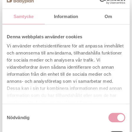
Om du inte är i fasen att skaffa barn så går
Conceive+ Plus mycket bra att använda
Samtycke
Information
Om
tillsammans med kondom.
Användning av applikatorerna:
Denna webbplats använder cookies
Conceive+ Plus kan användas under hela cykeln,
Vi använder enhetsidentifierare för att anpassa innehållet
men är naturligtvis mest effektiv när den används
och annonserna till användarna, tillhandahålla funktioner
vid tidpunkten för ägglossningen. Det vill säga
för sociala medier och analysera vår trafik. Vi
vanligtvis 0-5 dagar före tidpunkten för ett positivt
vidarebefordrar även sådana identifierare och annan
ägglossningstest.
information från din enhet till de sociala medier och
annons- och analysföretag som vi samarbetar med.
Använd inte applikatorn om den är skadad. Använd
Dessa kan i sin tur kombinera informationen med annan
glidmedlet 10-15 minuter innan samlag. Håll
information som du har tillhandahållit eller som de har
applikatorn nära vaginan och rikta toppen uppåt. Ta
samlat in när du har använt deras tjänster.
av locket och sätt varsamt in den mindre delen av
Samtyckesval
applikatorn djupt in i vaginan och pressa tuben ett
Nödvändig
par gånger för att få ut Conceive Plus
fertilitetsglidmedel i vaginan.