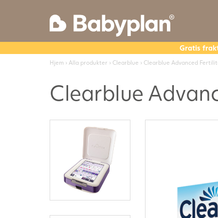
Gratis frak
Hjem
›
Alla produkter
›
Clearblue
› Clearblue Advanced Fertili
Clearblue Advanc