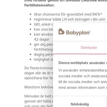
Fertilitetsmonitor:
ökar chanserna för graviditet med 86%*
registrerar både LH och östrogen i din urin
lätt, enkel och säker att använda
kan visa både hög och maximal fertilitet
kan användas av kvinnor som har cykelläng
42 dagar
ger dig personlig information om din indivi
Samtycke
fertilitetscykel
daglig personlig fertilitetsstatus
möjlighet att testa för graviditet med moni
Denna webbplats använder 
De flesta kvinnor har 1-5 dagar med hög fertilite
Vi använder enhetsidentifierar
dagar där de är maximalt fertila. Monitorn gör det
sociala medier och analysera 
identifiera fler fertila dagar än med en vanlig äg
till de sociala medier och a
Monitorn behöver 2 st. AA batterier som medfölje
med annan information som du 
Metoden är helt naturlig, och lätt att använda. Nä
Samtyckesval
genom att hålla en test ned i ett uppsamlat urinpr
Nödvändig
och visar din fertilitetsstatus.