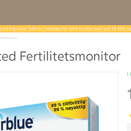
t
vid köp över 249 kr | Handla för 699 kr eller mer och få 10% ra
tetsmonitor
ed Fertilitetsmonitor
I