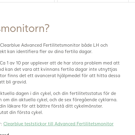
tsmonitorn?
r Clearblue Advanced Fertilitetsmonitor både LH och
kt kan identifiera fler av dina fertila dagar.
d. Ca 1 av 10 par upplever att de har stora problem med att
d kan det vara att kvinnans fertila dagar inte utnyttjas
or finns det ett avancerat hjälpmedel för att hitta dessa
t bli gravid.
uella dagen i din cykel, och din fertilitetsstatus för de
om din aktuella cykel, och de sex föregående cyklarna.
in läkare för att bättre förstå ditt cykelmönster.
utat din första cykel.
r:
Clearblue teststickor till Advanced Fertilitetsmonitor
nced