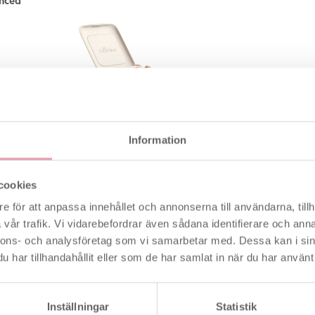
der på 21 –
duella
Information
torn
cookies
t och 2
e för att anpassa innehållet och annonserna till användarna, tillh
 lätt att
vår trafik. Vi vidarebefordrar även sådana identifierare och anna
glossningstest.
nnons- och analysföretag som vi samarbetar med. Dessa kan i sin
r.
har tillhandahållit eller som de har samlat in när du har använt 
r monitorn visar att du ska utföra en test så gör du det
ov. Därefter sätts testen in i monitorn som registrerar
Inställningar
Statistik