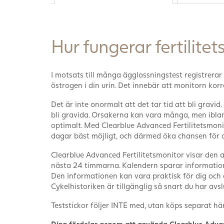
Hur fungerar fertilite
I motsats till många ägglossningstest registrera
östrogen i din urin. Det innebär att monitorn korre
Det är inte onormalt att det tar tid att bli gravi
bli gravida. Orsakerna kan vara många, men iblan
optimalt. Med Clearblue Advanced Fertilitetsmonit
dagar bäst möjligt, och därmed öka chansen för at
Clearblue Advanced Fertilitetsmonitor visar den akt
nästa 24 timmarna. Kalendern sparar information 
Den informationen kan vara praktisk för dig och d
Cykelhistoriken är tillgänglig så snart du har avsl
Teststickor följer INTE med, utan köps separat hä
Dina fördelar genom att använda Clearblue Adva