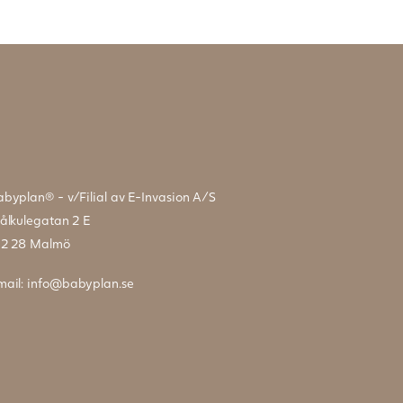
abyplan® - v/Filial av E-Invasion A/S
tålkulegatan 2 E
12 28 Malmö
mail:
info@babyplan.se