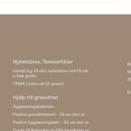
Nyhetsbrev, Temaartiklar
B
Anmäl dig till vårt nyhetsbrev och få vår
S
e-bok gratis
2
TEMA | Svårt att bli gravid
E
Hjälp till graviditet
Ägglossningskalender
Positivt graviditetstest – Så ser den ut
Positivt ägglossningstest – Så ser den ut
Guide till Babyplan hjul för beräkning av