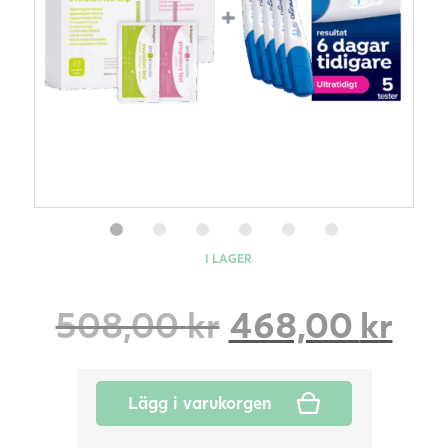
I LAGER
Det
De
508,00
kr
468,00
kr
ursprungliga
nu
Lägg i varukorgen
priset
pri