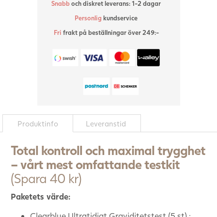
Snabb
och diskret leverans: 1-2 dagar
var:
är:
Personlig
kundservice
508,00 kr.
468
Fri
frakt på beställningar över 249:-
Produktinfo
Leveranstid
Total kontroll och maximal trygghet
– vårt mest omfattande testkit
(Spara 40 kr)
Paketets värde:
Clearblue Ultratidigt Graviditetstest (5 st) :