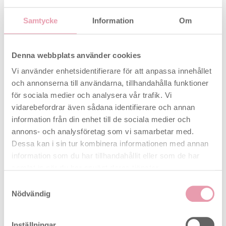
10 st SmileReader ägglossningsteststickor (25
Samtycke
Information
Om
mIU/mL)
5 st SmileReader graviditetsteststickor (10
Denna webbplats använder cookies
mIU/mL)
Vi använder enhetsidentifierare för att anpassa innehållet
1 st Babyplan silikonkopp för urinprov
och annonserna till användarna, tillhandahålla funktioner
för sociala medier och analysera vår trafik. Vi
Clearblue Ultratidigt (5-pack) – Inget lämnas åt
vidarebefordrar även sådana identifierare och annan
slumpen
information från din enhet till de sociala medier och
Testa upp till 6 dagar före utebliven mens
annons- och analysföretag som vi samarbetar med.
Clearblue Ultratidigt är vårt mest känsliga
Dessa kan i sin tur kombinera informationen med annan
visuella test (10mIU/ml). Med 5 tester i
information som du har tillhandahållit eller som de har
förpackningen kan du börja testa tidigt och
samlat in när du har använt deras tjänster.
följa hormonökningen dag för dag.
Samtyckesval
Nödvändig
Över 99 % tillförlitlighet
Du kan lita på
resultatet. Testet är mer än 99 % säkert från
dagen då du förväntar din menstruation.
Inställningar