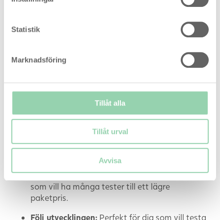
Ergonomisk och tydlig design
Den breda
spetsen och det greppvänliga handtaget gör
Statistik
det enkelt att använda, medan resultatet
presenteras tydligt i fönstret.
Marknadsföring
SmileReader – Planera din graviditet digitalt
Använd SmileReader-stickorna tillsammans med
den smarta
SmileReader-appen
för att hitta dina
mest fertila dagar. Appen hjälper dig att tolka
Tillåt alla
testresultaten och skapar en personlig
fertilitetskalender direkt i din telefon – enkelt,
Tillåt urval
smidigt och säkert.
Varför välja detta storpaket?
Avvisa
Mest prisvärt:
Vårt bästa erbjudande för dig
som vill ha många tester till ett lägre
paketpris.
Följ utvecklingen:
Perfekt för dig som vill testa