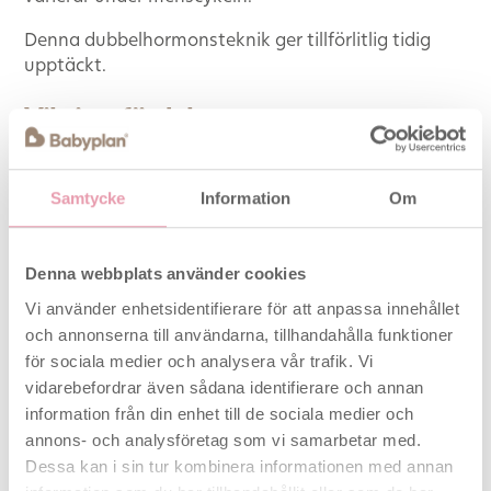
Denna dubbelhormonsteknik ger tillförlitlig tidig
upptäckt.
Viktiga fördelar
Kan upptäcka graviditet upp till 6 dagar före
förväntad mens
Samtycke
Information
Om
Över 99 % tillförlitlighet från dagen då
mensen förväntas
DualSense-teknologin påvisar två hormoner:
Denna webbplats använder cookies
hCG + FSH
Vi använder enhetsidentifierare för att anpassa innehållet
DualSense-teknologin kan hjälpa till att
och annonserna till användarna, tillhandahålla funktioner
förhindra falskt positiva resultat hos ett
för sociala medier och analysera vår trafik. Vi
mycket litet antal kvinnor som inte är gravida,
vidarebefordrar även sådana identifierare och annan
men som kan ha låga nivåer av hCG i urinen
Floodguard™-teknologin hjälper till att
information från din enhet till de sociala medier och
minska användarfel och ger ett tydligt
annons- och analysföretag som vi samarbetar med.
resultatfönster samt enkel användning.
Dessa kan i sin tur kombinera informationen med annan