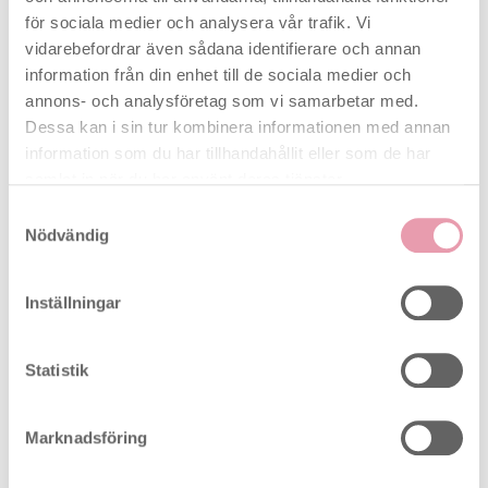
Designad för att öka chanserna för befruktning
för sociala medier och analysera vår trafik. Vi
utan att komma i vägen för intimitet. Ferti Lily-
vidarebefordrar även sådana identifierare och annan
koppen kan enkelt användas hemma för att ge dig
information från din enhet till de sociala medier och
större kontroll över din fertilitet.
annons- och analysföretag som vi samarbetar med.
Dessa kan i sin tur kombinera informationen med annan
Hur man använder Ferti Lily-
information som du har tillhandahållit eller som de har
koppen
samlat in när du har använt deras tjänster.
Samtyckesval
Använd Ferti Lily-koppen i ägglossningsfasen i
Nödvändig
menstruationscykeln. Du kan använda
ägglossningstest för att ta reda på de mest fer tila
dagarna i menstruationscykeln.
Inställningar
Statistik
Marknadsföring