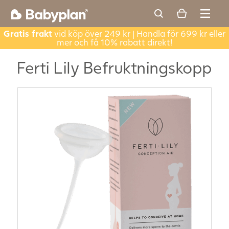
Gratis frakt
vid köp över 249 kr | Handla för 699 kr eller
mer och få 10% rabatt direkt!
Ferti Lily Befruktningskopp