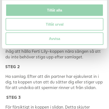
Tillåt alla
Tillåt urval
STEG 1
Innan du sätter in Ferti Lily-koppen rengör den med
Avvisa
varmt vatten och mild olje- och doftfri tvål i 15–20
sekunder (du kan också använda intimtvål). Kom
ihåg att hålla Ferti Lily-koppen nära sängen så att
du inte behöver stiga upp efter samlaget.
STEG 2
Ha samlag. Efter att din partner har ejakulerat in i
dig, ta koppen utan att du sätter dig eller stiger upp
för att undvika att spermier rinner ut från slidan.
STEG 3
För försiktigt in koppen i slidan. Detta skjuter