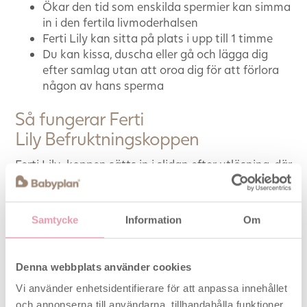
Ökar den tid som enskilda spermier kan simma
in i den fertila livmoderhalsen
Ferti Lily kan sitta på plats i upp till 1 timme
Du kan kissa, duscha eller gå och lägga dig
efter samlag utan att oroa dig för att förlora
någon av hans sperma
Så fungerar Ferti
Lily Befruktningskoppen
Ferti Lily-koppen sätts in i slidan efter utlösning, där
den skjuter sperma mot livmoderhalsen (livmoderns
öppning) och håller därmed spermierna i den
skyddade miljön i livmoderns slem. På detta sätt
Samtycke
Information
Om
överlever flera av spermierna och fler av dem
simmar upp i livmodern. Ju mer spermier som
kommer in i livmodern, desto större är chansen att
Denna webbplats använder cookies
en av dem kommer in i ägget, vilket ökar risken för
Vi använder enhetsidentifierare för att anpassa innehållet
befruktning.
och annonserna till användarna, tillhandahålla funktioner