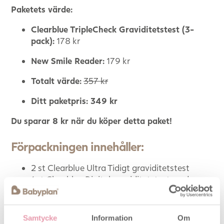
Paketets värde:
Clearblue TripleCheck Graviditetstest (3-
pack):
178 kr
New Smile Reader:
179 kr
Totalt värde:
357 kr
Ditt paketpris: 349 kr
Du sparar 8 kr när du köper detta paket!
Förpackningen innehåller:
2 st Clearblue Ultra Tidigt graviditetstest
1 st Clearblue Digital graviditetstest med
veckoindikator
Med denna kombination kan du testa tidigt och få
Samtycke
Information
Om
både
visuell och digital bekräftelse
– inklusive