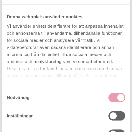
information om ungefär hur långt gången
graviditeten är.
Denna webbplats använder cookies
Fördelar med Clearblue Triple Check &
Vi använder enhetsidentifierare för att anpassa innehållet
och annonserna till användarna, tillhandahålla funktioner
Dato:
för sociala medier och analysera vår trafik. Vi
vidarebefordrar även sådana identifierare och annan
Tre tester i ett paket – perfekt för dig som vill
information från din enhet till de sociala medier och
ha extra trygghet
annons- och analysföretag som vi samarbetar med.
Möjlighet till tidig testning – upp till
6 dagar
Dessa kan i sin tur kombinera informationen med annan
före utebliven menstruation
Digital veckoindikator som visar
1–2, 2–3 eller
information som du har tillhandahållit eller som de har
3+ veckor
sedan befruktningen
samlat in när du har använt deras tjänster.
Över
99 % tillförlitlighet
från dagen för
Samtyckesval
förväntad menstruation
Nödvändig
Enkel och hygienisk användning
CE-märkt och FDA-godkänd
Inställningar
SmileReader ägglossningstest &