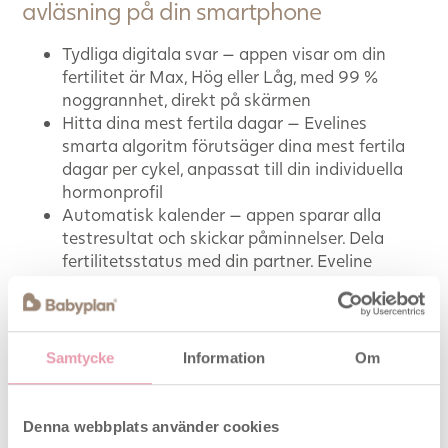
avläsning på din smartphone
Tydliga digitala svar — appen visar om din
fertilitet är Max, Hög eller Låg, med 99 %
noggrannhet, direkt på skärmen
Hitta dina mest fertila dagar — Evelines
smarta algoritm förutsäger dina mest fertila
dagar per cykel, anpassat till din individuella
hormonprofil
Automatisk kalender — appen sparar alla
testresultat och skickar påminnelser. Dela
fertilitetsstatus med din partner. Eveline
levereras komplett med 10
ägglossningsteststrips och 2 st. Babyplan
graviditetstest stav
Samtycke
Information
Om
Clearblue Advanced Digital
Ägglossningstest (20-pack) – bredare
Denna webbplats använder cookies
fertilt fönster, fler cykler