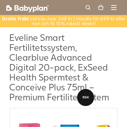
Gratis frakt
vid köp över 249 kr | Handla för 699 kr eller
mer och få 10% rabatt direkt!
Eveline Smart
Fertilitetssystem,
Clearblue Advanced
Digital 20-pack, ExSeed
Health Spermtest &
Conceive Plus 75ml –
Premium Fertilitetsystem
REA!