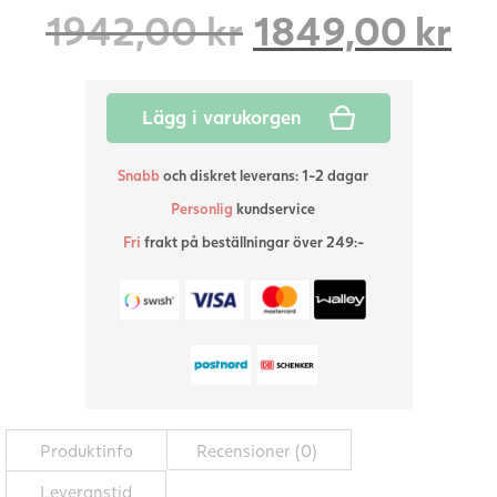
Det
De
1942,00
kr
1849,00
kr
ursprungliga
nu
Lägg i varukorgen
priset
pr
Snabb
och diskret leverans: 1-2 dagar
var:
är
Personlig
kundservice
1942,00 kr.
18
Fri
frakt på beställningar över 249:-
Produktinfo
Recensioner (0)
Leveranstid