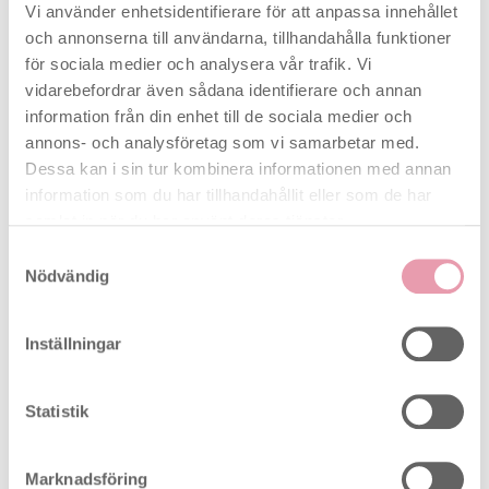
Vi använder enhetsidentifierare för att anpassa innehållet
Det enda ägglossningstestet som vanligtvis
och annonserna till användarna, tillhandahålla funktioner
identifierar 4 eller fler fertila dagar per cykel — med
för sociala medier och analysera vår trafik. Vi
20 teststickor täcker du flera cykler eller grundlig
vidarebefordrar även sådana identifierare och annan
testning vid oregelbunden cykel.
information från din enhet till de sociala medier och
annons- och analysföretag som vi samarbetar med.
Spårar östrogen + LH — hög fertilitet visas
Dessa kan i sin tur kombinera informationen med annan
med blinkande smiley, maximal fertilitet med
information som du har tillhandahållit eller som de har
stadig smiley i 48 timmar. Antalet fertila dagar
samlat in när du har använt deras tjänster.
är personligt och varierar
Återanvändbar avläsningsenhet — 20
Samtyckesval
engångsteststickor och 1 avläsningsenhet.
Nödvändig
Obs: fungerar endast med medföljande
teststickor. Om 9+ dagar med hög fertilitet
Inställningar
registreras kan du avsluta testningen den
cykeln. Byt aldrig ut avläsningsenheten under
pågående testperiod
Statistik
Mer än 99 % noggrann vid LH-påvisning
ExSeed Health Spermtest – klinisk
Marknadsföring