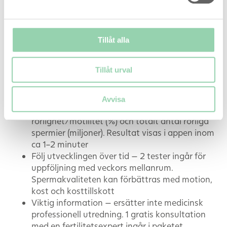
precision för hemmabruk
ExSeed är ett smartphone-baserat spermtest med
Tillåt alla
en noggrannhet i klass med ledande
laboratorietester, bevisad i kliniska studier.
Analysenheten är CE-märkt och godkänd som
Tillåt urval
medicinteknisk produkt.
Mäter fyra parametrar — spermavolym (ml),
Avvisa
spermiekoncentration (miljoner/ml), spermiers
rörlighet/motilitet (%) och totalt antal rörliga
spermier (miljoner). Resultat visas i appen inom
ca 1–2 minuter
Följ utvecklingen över tid — 2 tester ingår för
uppföljning med veckors mellanrum.
Spermakvaliteten kan förbättras med motion,
kost och kosttillskott
Viktig information — ersätter inte medicinsk
professionell utredning. 1 gratis konsultation
med en fertilitetsexpert ingår i paketet