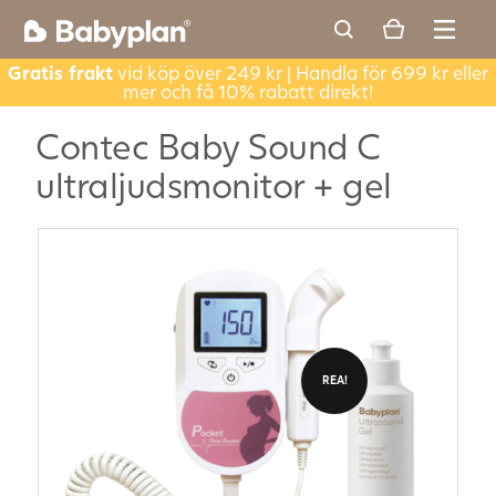
Gratis frakt
vid köp över 249 kr | Handla för 699 kr eller
mer och få 10% rabatt direkt!
Contec Baby Sound C
ultraljudsmonitor + gel
REA!