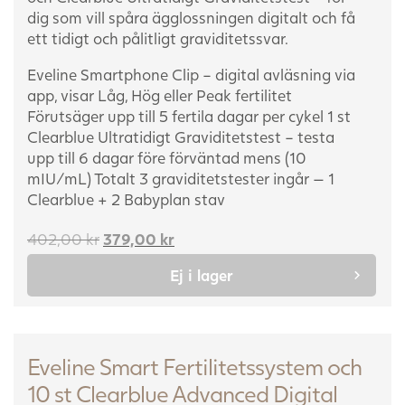
dig som vill spåra ägglossningen digitalt och få
ett tidigt och pålitligt graviditetssvar.
Eveline Smartphone Clip – digital avläsning via
app, visar Låg, Hög eller Peak fertilitet
Förutsäger upp till 5 fertila dagar per cykel
1 st
Clearblue Ultratidigt Graviditetstest – testa
upp till 6 dagar före förväntad mens (10
mIU/mL)
Totalt 3 graviditetstester ingår — 1
Clearblue + 2 Babyplan stav
Det
Det
402,00
kr
379,00
kr
ursprungliga
nuvarande
Ej i lager
priset
priset
var:
är:
402,00 kr.
379,00 kr.
Eveline Smart Fertilitetssystem och
10 st Clearblue Advanced Digital