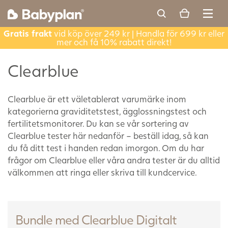
Gratis frakt
vid köp över 249 kr | Handla för 699 kr eller
mer och få 10% rabatt direkt!
Clearblue
Clearblue är ett väletablerat varumärke inom
kategorierna graviditetstest, ägglossningstest och
fertilitetsmonitorer. Du kan se vår sortering av
Clearblue tester här nedanför – beställ idag, så kan
du få ditt test i handen redan imorgon. Om du har
frågor om Clearblue eller våra andra tester är du alltid
välkommen att ringa eller skriva till kundcervice.
Bundle med Clearblue Digitalt