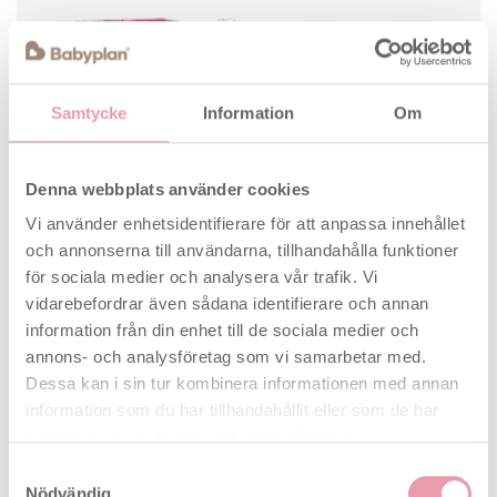
Samtycke
Information
Om
Denna webbplats använder cookies
Vi använder enhetsidentifierare för att anpassa innehållet
och annonserna till användarna, tillhandahålla funktioner
för sociala medier och analysera vår trafik. Vi
vidarebefordrar även sådana identifierare och annan
information från din enhet till de sociala medier och
annons- och analysföretag som vi samarbetar med.
Komplett paket med Eveline Smart
Dessa kan i sin tur kombinera informationen med annan
Fertilitetssystem och tre Clearblue Ultratidigt
information som du har tillhandahållit eller som de har
Graviditetstest – för dig som vill spåra
samlat in när du har använt deras tjänster.
ägglossningen digitalt och ha möjligheten att
Samtyckesval
testa graviditet flera gånger med hög
Nödvändig