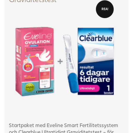
REA!
Startpaket med Eveline Smart Fertilitetssystem
och Clearblue Ultratidigt Graviditetstest – för