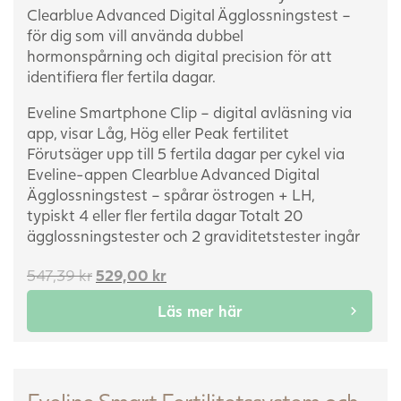
Clearblue Advanced Digital Ägglossningstest –
för dig som vill använda dubbel
hormonspårning och digital precision för att
identifiera fler fertila dagar.
Eveline Smartphone Clip – digital avläsning via
app, visar Låg, Hög eller Peak fertilitet
Förutsäger upp till 5 fertila dagar per cykel via
Eveline-appen
Clearblue Advanced Digital
Ägglossningstest – spårar östrogen + LH,
typiskt 4 eller fler fertila dagar
Totalt 20
ägglossningstester och 2 graviditetstester ingår
Det
Det
547,39
kr
529,00
kr
ursprungliga
nuvarande
Läs mer här
priset
priset
var:
är:
547,39 kr.
529,00 kr.