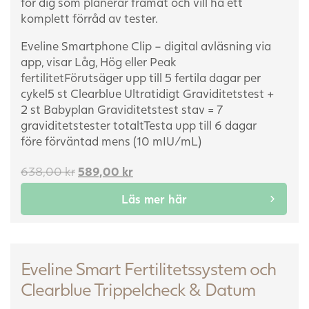
för dig som planerar framåt och vill ha ett
komplett förråd av tester.
Eveline Smartphone Clip – digital avläsning via
app, visar Låg, Hög eller Peak
fertilitet
Förutsäger upp till 5 fertila dagar per
cykel
5 st Clearblue Ultratidigt Graviditetstest +
2 st Babyplan Graviditetstest stav = 7
graviditetstester totalt
Testa upp till 6 dagar
före förväntad mens (10 mIU/mL)
Det
Det
638,00
kr
589,00
kr
ursprungliga
nuvarande
Läs mer här
priset
priset
var:
är:
638,00 kr.
589,00 kr.
Eveline Smart Fertilitetssystem och
Clearblue Trippelcheck & Datum