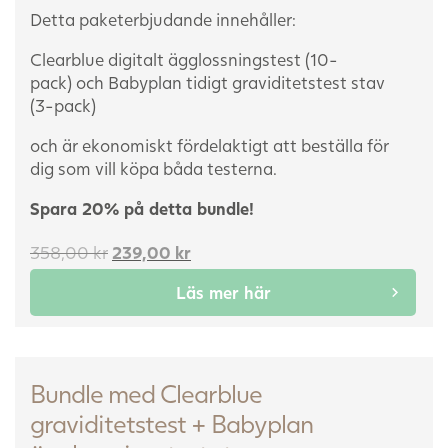
Detta paketerbjudande innehåller:
Clearblue digitalt ägglossningstest (10-
pack) och
Babyplan tidigt graviditetstest stav
(3-pack)
och är ekonomiskt fördelaktigt att beställa för
dig som vill köpa båda testerna.
Spara 20% på detta bundle!
Det
Det
358,00
kr
239,00
kr
ursprungliga
nuvarande
Läs mer här
priset
priset
var:
är:
358,00 kr.
239,00 kr.
Bundle med Clearblue
graviditetstest + Babyplan