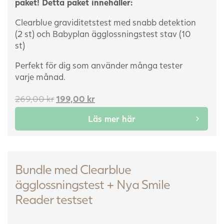
paket! Detta paket innehåller:
Clearblue graviditetstest med snabb detektion
(2 st) och
Babyplan ägglossningstest stav (10
st)
Perfekt för dig som använder många tester
varje månad.
Det
Det
269,00
kr
199,00
kr
ursprungliga
nuvarande
Läs mer här
priset
priset
var:
är:
269,00 kr.
199,00 kr.
Bundle med Clearblue
ägglossningstest + Nya Smile
Reader testset