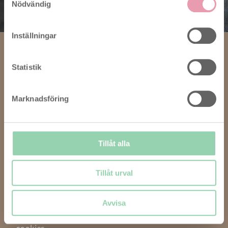
Nödvändig
till graviditet.
Inställningar
Statistik
Hjälp
Kontakta kundservice
Marknadsföring
Leveranstid
Diskretion & Säkerhet
Tillåt alla
Handelsvillkor
Returnera
Tillåt urval
Integritetspolicy
Persondatapolitik
Avvisa
Information om användning av