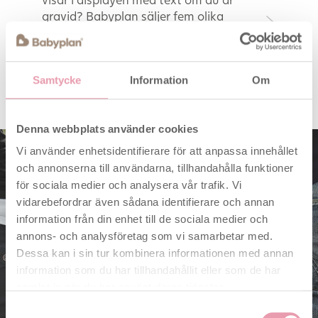
gravid? Babyplan säljer fem olika
typer av graviditetstest. Babyplans
Graviditetstest finns både som sticka
och som stav. Du kan också välja
Samtycke
Information
Om
Babyplans Digitala Graviditetstest,
som är mycket användarvänligt.
Denna webbplats använder cookies
Vi använder enhetsidentifierare för att anpassa innehållet
och annonserna till användarna, tillhandahålla funktioner
för sociala medier och analysera vår trafik. Vi
Babydrömmar?
vidarebefordrar även sådana identifierare och annan
Lägg en plan.
information från din enhet till de sociala medier och
annons- och analysföretag som vi samarbetar med.
Dessa kan i sin tur kombinera informationen med annan
Du får guiden när du
information som du har tillhandahållit eller som de har
anmäler dig för våra
samlat in när du har använt deras tjänster.
Anmäl dig här
nyhetsbrev om
Samtyckesval
fertilitet och goda råd