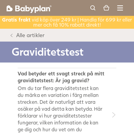
Gratis frakt
vid köp över 249 kr | Handla för 699 kr eller
mer och få 10% rabatt direkt!
Alle artikler
Graviditetstest
Vad betyder ett svagt streck på mitt
graviditetstest: Är jag gravid?
Om du tar flera graviditetstest kan
du märka en variation i färg mellan
strecken. Det är naturligt att vara
osäker på vad detta kan betyda. Här
förklarar vi hur graviditetstester
fungerar, vilken information de kan
ge dig och hur du vet om du