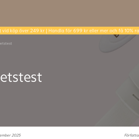
t
vid köp över 249 kr | Handla för 699 kr eller mer och få 10% ra
tetstest
tetstest
tember 2025
Författ