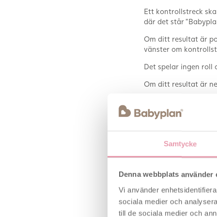
Ett kontrollstreck ska
där det står ”Babyp
Om ditt resultat är pos
vänster om kontrollstr
Det spelar ingen roll
Om ditt resultat är ne
Babyplan graviditets
användas från den da
än 99% säker när bru
Det är här är ett av d
Samtycke
levereras direkt i din
söker en kvalitetsprodu
Denna webbplats använder 
Graviditetstest
Vi använder enhetsidentifierar
sociala medier och analysera 
till de sociala medier och a