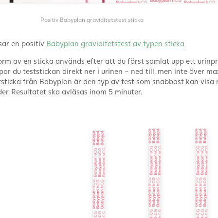
Positiv Babyplan graviditetstest sticka
sar en positiv
Babyplan graviditetstest av typen sticka
form av en sticka används efter att du först samlat upp ett urinpr
ar du teststickan direkt ner i urinen – ned till, men inte över ma
tsticka från Babyplan är den typ av test som snabbast kan visa r
er. Resultatet ska avläsas inom 5 minuter.