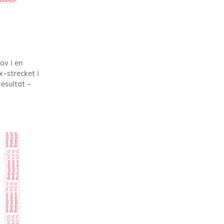
ov i en
x-strecket i
esultat –