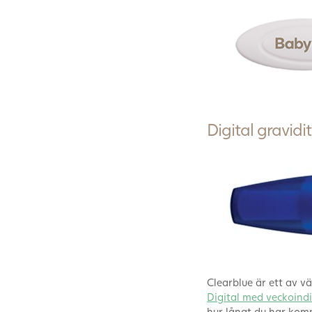
Digital gravidi
Clearblue är ett av v
Digital med veckoind
hur långt du har kommi