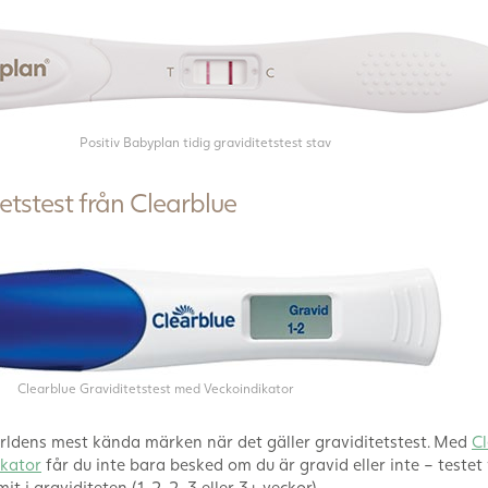
Positiv Babyplan tidig graviditetstest stav
tetstest från Clearblue
Clearblue Graviditetstest med Veckoindikator
ärldens mest kända märken när det gäller graviditetstest. Med
Cl
ikator
får du inte bara besked om du är gravid eller inte – testet
t i graviditeten (1–2, 2–3 eller 3+ veckor).