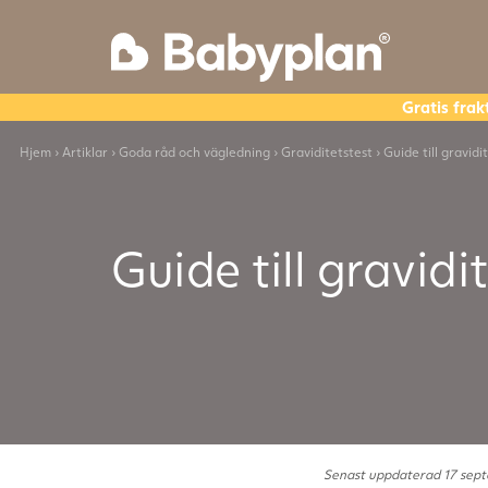
Gratis frak
Hjem
›
Artiklar
›
Goda råd och vägledning
›
Graviditetstest
› Guide till gravidi
Guide till gravidi
Senast uppdaterad 17 sep