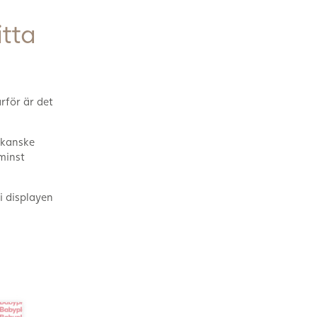
itta
ärför är det
 kanske
 minst
 i displayen