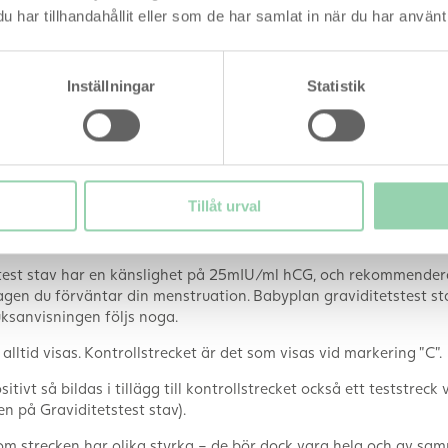
har tillhandahållit eller som de har samlat in när du har använt 
Inställningar
Statistik
Positiv Babyplan graviditetstest stav
sar en positiv
Babyplan graviditetstest av typen stav
formad som en stav har själva testet infogats i ett plasthölster,
kt på den sugande delen (efter att det rosa locket har tagits av).
Tillåt urval
 du inte först uppsamla ett urinprov, något som gör den mycket
skt om du inte har tillgång till en bägare när du ska testa.
test stav har en känslighet på 25mIU/ml hCG, och rekommender
gen du förväntar din menstruation. Babyplan graviditetstest st
ksanvisningen följs noga.
 alltid visas. Kontrollstrecket är det som visas vid markering ”C”.
itivt så bildas i tillägg till kontrollstrecket också ett teststreck 
en på Graviditetstest stav).
 om strecken har olika styrka – de bör dock vara hela och av sa