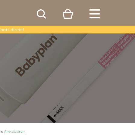
batt direkt!
are
Ane Jönsson