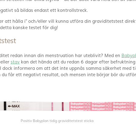
gativt så bildas endast ett kontrollstreck.
er att hålla i” och/eller vill kunna utföra din graviditetstest direkt
 detta kanske testet för dig!
tstest
viditet redan innan din menstruation har uteblivit? Med en
Babypl
eller
stav
kan det hända att du redan 6 dagar efter befruktning 
 vill dock informera om att det inte uppnås samma säkerhet med t
 du får ett negativt resultat, och mensen inte börjar bör du utfö
Positiv Babyplan tidig graviditetstest sticka