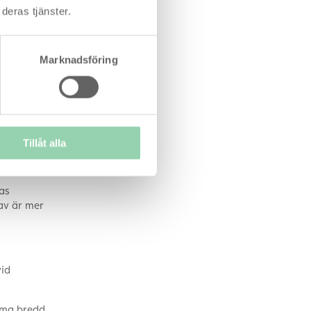
deras tjänster.
Marknadsföring
 som gör det
 För den här
Tillåt alla
 hygienisk
as
av är mer
vid
mma bredd.