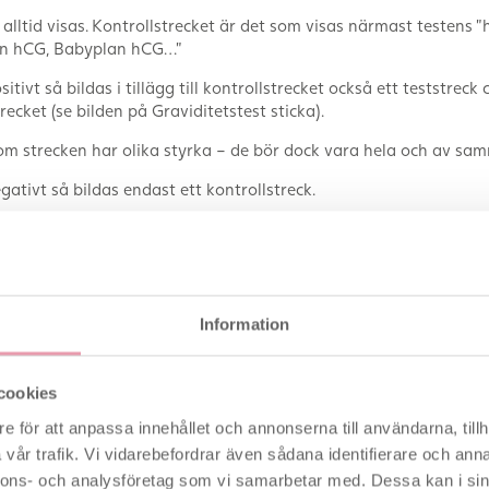
 alltid visas. Kontrollstrecket är det som visas närmast testens ”
lan hCG, Babyplan hCG…”
itivt så bildas i tillägg till kontrollstrecket också ett teststreck 
ecket (se bilden på Graviditetstest sticka).
 om strecken har olika styrka – de bör dock vara hela och av sa
gativt så bildas endast ett kontrollstreck.
test sticka har en känslighet på 25mIU/ml hCG, och rekommend
gen du förväntar din menstruation. Babyplan graviditetstest st
ksanvisningen följs noga.
e billigaste graviditetstesterna på marknaden, som i de flesta fal
Information
 brevlåda (givetvis anonymt). Ett mycket prisvärt alternativt för 
kt till bra pris.
cookies
 stav
e för att anpassa innehållet och annonserna till användarna, tillh
vår trafik. Vi vidarebefordrar även sådana identifierare och anna
nnons- och analysföretag som vi samarbetar med. Dessa kan i sin