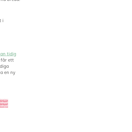
 i
an tidig
får ett
idiga
ra en ny