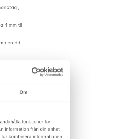
handtag”,
ca 4 mm till
mma bredd.
eras
icka är mer
l lätt kan
Om
dig som
andahålla funktioner för
n information från din enhet
 tur kombinera informationen