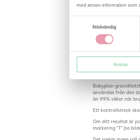
med annan information som du 
Samtyckesval
Nödvändig
Bilden här ovanför vi
För graviditetstest ut
möjligt att kissa dire
Avvisa
typen av test behöver
och lättanvänd. Prakti
Babyplan graviditets
användas från den da
än 99% säker när bru
Ett kontrollstreck ska
Om ditt resultat är pos
markering ”T” (se bild
Det spelar ingen roll