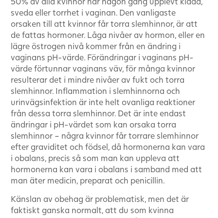
50% av alla kvinnor har någon gång upplevt klåda,
sveda eller torrhet i vaginan. Den vanligaste
orsaken till att kvinnor får torra slemhinnor, är att
de fattas hormoner. Låga nivåer av hormon, eller en
lägre östrogen nivå kommer från en ändring i
vaginans pH-värde. Förändringar i vaginans pH-
värde förtunnar vaginans väv, för många kvinnor
resulterar det i mindre nivåer av fukt och torra
slemhinnor. Inflammation i slemhinnorna och
urinvägsinfektion är inte helt ovanliga reaktioner
från dessa torra slemhinnor. Det är inte endast
ändringar i pH-värdet som kan orsaka torra
slemhinnor – några kvinnor får torrare slemhinnor
efter graviditet och födsel, då hormonerna kan vara
i obalans, precis så som man kan uppleva att
hormonerna kan vara i obalans i samband med att
man äter medicin, preparat och penicillin.
Känslan av obehag är problematisk, men det är
faktiskt ganska normalt, att du som kvinna