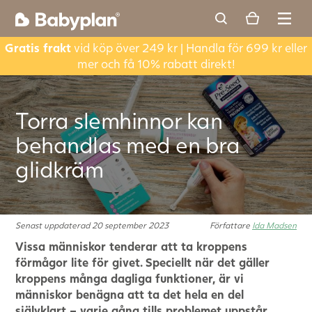
Gratis frakt
vid köp över 249 kr | Handla för 699 kr eller
mer och få 10% rabatt direkt!
Torra slemhinnor kan
behandlas med en bra
glidkräm
Senast uppdaterad 20 september 2023
Författare
Ida Madsen
Vissa människor tenderar att ta kroppens
förmågor lite för givet. Speciellt när det gäller
kroppens många dagliga funktioner, är vi
människor benägna att ta det hela en del
självklart – varje gång tills problemet uppstår.