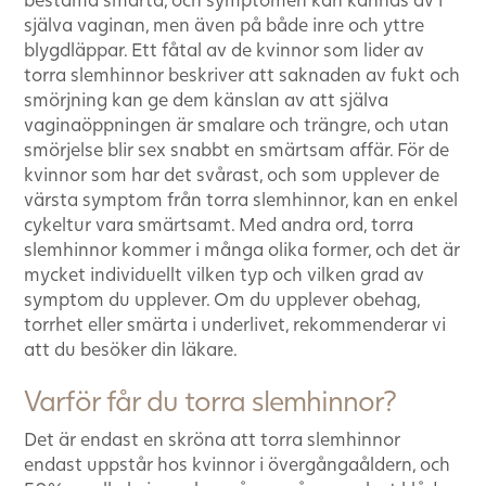
själva vaginan, men även på både inre och yttre
blygdläppar. Ett fåtal av de kvinnor som lider av
torra slemhinnor beskriver att saknaden av fukt och
smörjning kan ge dem känslan av att själva
vaginaöppningen är smalare och trängre, och utan
smörjelse blir sex snabbt en smärtsam affär. För de
kvinnor som har det svårast, och som upplever de
värsta symptom från torra slemhinnor, kan en enkel
cykeltur vara smärtsamt. Med andra ord, torra
slemhinnor kommer i många olika former, och det är
mycket individuellt vilken typ och vilken grad av
symptom du upplever. Om du upplever obehag,
torrhet eller smärta i underlivet, rekommenderar vi
att du besöker din läkare.
Varför får du torra slemhinnor?
Det är endast en skröna att torra slemhinnor
endast uppstår hos kvinnor i övergångaåldern, och