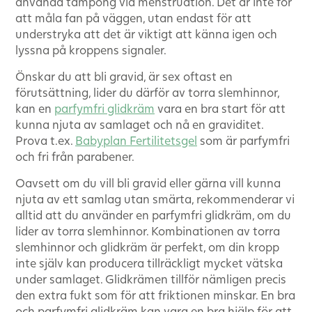
använda tampong vid menstruation. Det är inte för
att måla fan på väggen, utan endast för att
understryka att det är viktigt att känna igen och
lyssna på kroppens signaler.
Önskar du att bli gravid, är sex oftast en
förutsättning, lider du därför av torra slemhinnor,
kan en
parfymfri glidkräm
vara en bra start för att
kunna njuta av samlaget och nå en graviditet.
Prova t.ex.
Babyplan Fertilitetsgel
som är parfymfri
och fri från parabener.
Oavsett om du vill bli gravid eller gärna vill kunna
njuta av ett samlag utan smärta, rekommenderar vi
alltid att du använder en parfymfri glidkräm, om du
lider av torra slemhinnor. Kombinationen av torra
slemhinnor och glidkräm är perfekt, om din kropp
inte själv kan producera tillräckligt mycket vätska
under samlaget. Glidkrämen tillför nämligen precis
den extra fukt som för att friktionen minskar. En bra
och parfymfri glidkräm kan vara en bra hjälp för att