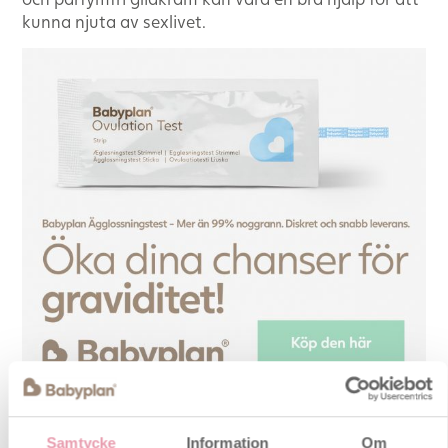
kunna njuta av sexlivet.
Glidkräm ökar chanserna för
Samtycke
Information
Om