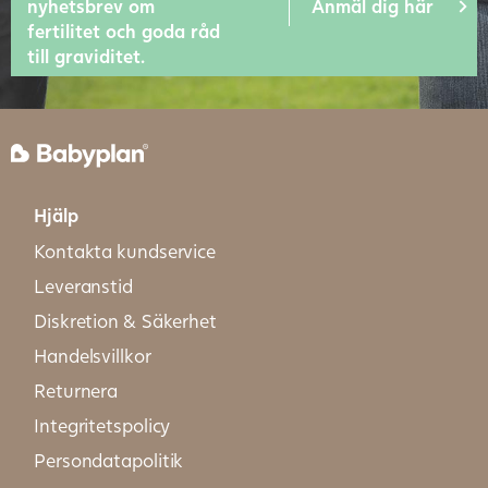
Anmäl dig här
nyhetsbrev om
fertilitet och goda råd
till graviditet.
Hjälp
Kontakta kundservice
Leveranstid
Diskretion & Säkerhet
Handelsvillkor
Returnera
Integritetspolicy
Persondatapolitik