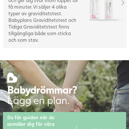
och ger dig svar inom loppet av
få minuter. Vi säljer 4 olika
typer av graviditetstest.
Babyplans Graviditetstest och
Tidiga Graviditetstest finns
tillgängliga både som sticka
och som stav.
Babydrömmar?
Lägg en plan.
Du får guiden när du
anmäler dig för våra