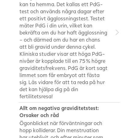
kan ta hemma. Det kallas ett PdG-
test och används några dagar efter
ett positivt ägglossningstest. Testet
mäter PdG i din urin, vilket kan
bekräfta om du har haft ägglossning
– och därmed om du har en chans
att bli gravid under denna cykel.
Kliniska studier visar att höga PdG-
nivåer är kopplade till en 75 % högre
graviditetsfrekvens. PdG är kort sagt
limmet som får embryot att fästa
sig. Läs vidare för att ta reda på hur
det kan hjälpa dig på din
fertilitetsresa!
Allt om negativa graviditetstest:
Orsaker och råd
Ögonblicket när förväntningar och
hopp kolliderar. Din menstruation
har uteblivit, och efter minuter som